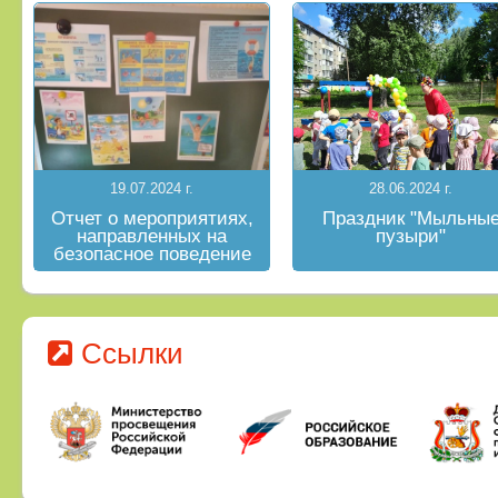
19.07.2024 г.
28.06.2024 г.
Отчет о мероприятиях,
Праздник "Мыльны
направленных на
пузыри"
безопасное поведение
на водных объектах в
летний период
Ссылки