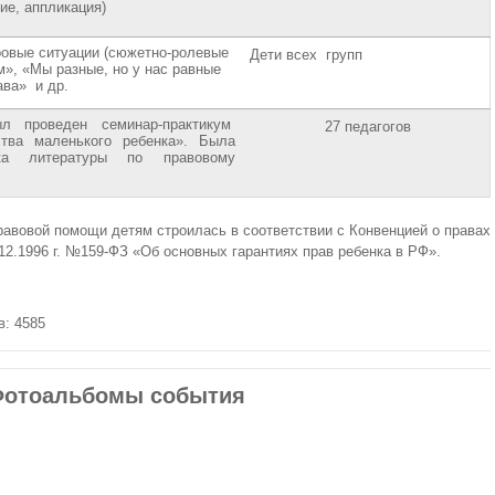
ие, аппликация)
ровые ситуации (сюжетно-ролевые
Дети всех групп
», «Мы разные, но у нас равные
ава» и др.
 проведен семинар-практикум
27 педагогов
тва маленького ребенка». Была
ка литературы по правовому
равовой помощи детям строилась в соответствии с Конвенцией о правах
12.1996 г. №159-ФЗ «Об основных гарантиях прав ребенка в РФ».
в: 4585
отоальбомы события