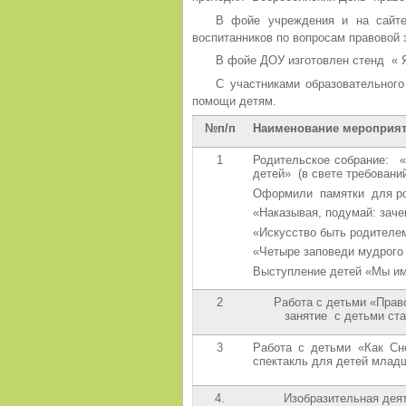
В фойе учреждения и на сайт
воспитанников по вопросам правовой
В фойе ДОУ изготовлен стенд « 
С участниками образовательног
помощи детям.
№п/п
Наименование мероприя
1
Родительское собрание: «
детей» (в свете требовани
Оформили памятки для ро
«Наказывая, подумай: зач
«Искусство быть родителе
«Четыре заповеди мудрого
Выступление детей «Мы и
2
Работа с детьми «Прав
занятие с детьми ст
3
Работа с детьми «Как Сн
спектакль для детей млад
4.
Изобразительная де