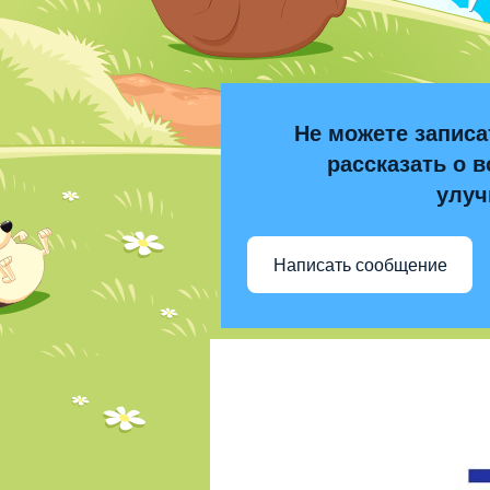
Не можете записа
рассказать о в
улуч
Написать сообщение