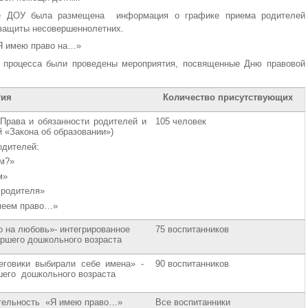
е ДОУ была размещена информация о графике приема родителей
 защиты несовершеннолетних.
Я имею право на…»
о процесса были проведены мероприятия, посвященные Дню правовой
тия
Количество присутствующих
Права и обязанности родителей и
105 человек
й «Закона об образовании»)
дителей:
ем?»
м»
 родителя»
меем право…»
о на любовь»- интегрированное
75 воспитанников
аршего дошкольного возраста
еговики выбирали себе имена» -
90 воспитанников
шего дошкольного возраста
ятельность «Я имею право…»
Все воспитанники