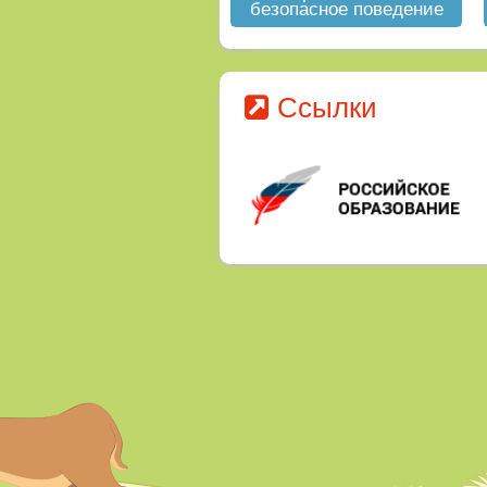
безопасное поведение
на водных объектах в
летний период
Ссылки