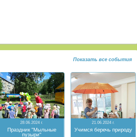
Показать все события
28.06.2024 г.
21.06.2024 г.
Праздник "Мыльные
Учимся беречь природу
пузыри"