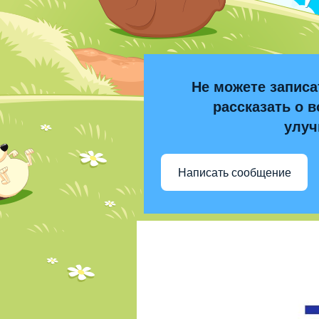
Не можете записа
рассказать о в
улуч
Написать сообщение