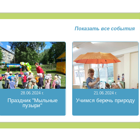
Показать все события
28.06.2024 г.
21.06.2024 г.
Праздник "Мыльные
Учимся беречь природу
пузыри"