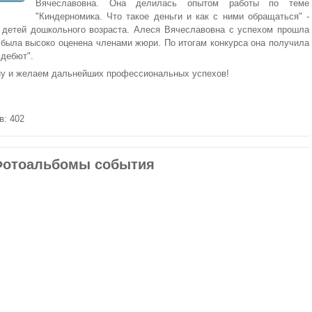
Вячеславовна. Она делилась опытом работы по теме
"Киндерномика. Что такое деньги и как с ними обращаться" -
 детей дошкольного возраста. Алеся Вячеславовна с успехом прошла
 была высоко оценена членами жюри. По итогам конкурса она получила
 дебют".
у и желаем дальнейших профессиональных успехов!
в: 402
отоальбомы события