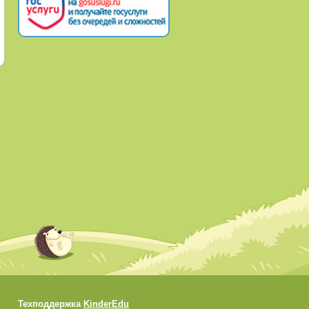
Техподдержка
KinderEdu