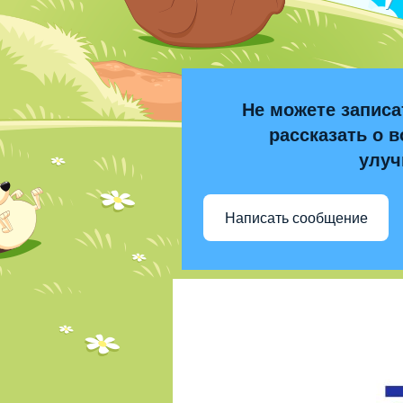
Не можете записа
рассказать о в
улуч
Написать сообщение