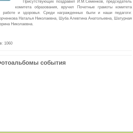
Присутствующих поздравил И.М.Семенков, председатель
комитета образования, вручил Почетные грамоты комитета
в работе и здоровья. Среди награжденных были и наши педагоги:
рченкова Наталья Николаевна, Шуба Алевтина Анатольевна, Шатурная
ерина Николаевна.
в: 1060
отоальбомы события