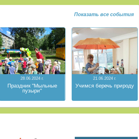
Показать все события
28.06.2024 г.
21.06.2024 г.
Праздник "Мыльные
Учимся беречь природу
пузыри"