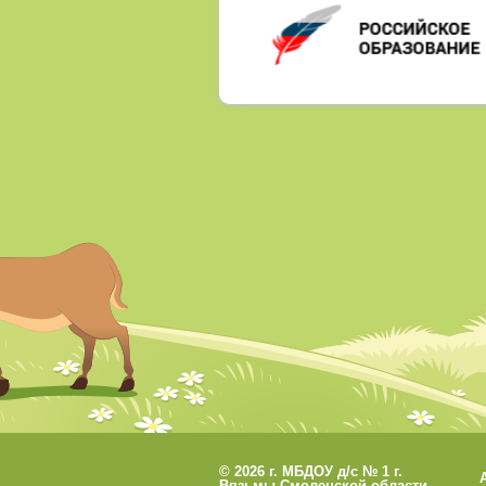
©
2026 г. МБДОУ д/с № 1 г.
Вязьмы Смоленской области