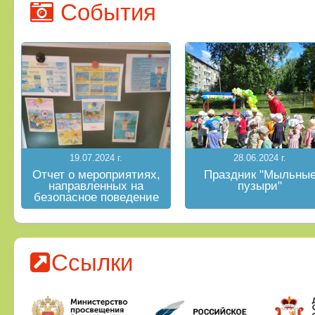
События
19.07.2024 г.
28.06.2024 г.
Отчет о мероприятиях,
Праздник "Мыльны
направленных на
пузыри"
безопасное поведение
на водных объектах в
летний период
Ссылки