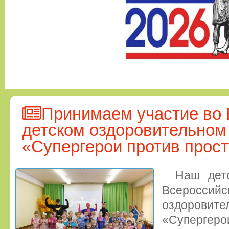
Принимаем участие во
детском оздоровительном
«Супергерои против прост
Наш детс
Всеросс
оздорови
«Супергер