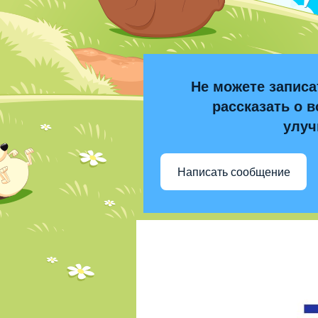
Не можете записа
рассказать о в
улуч
Написать сообщение