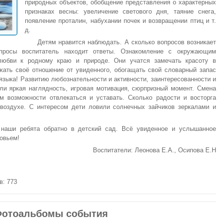
природных объектов, обобщение представления о характерных
признаках весны: увеличение светового дня, таяние снега,
появление проталин, набухании почек и возвращении птиц и т.
д.
Детям нравится наблюдать. А сколько вопросов возникает
просы воспитатель находит ответы. Ознакомление с окружающим
любви к родному краю и природе. Они учатся замечать красоту в
ать своё отношение от увиденного, обогащать свой словарный запас
зыка! Развитию любознательности и активности, заинтересованности и
ли яркая наглядность, игровая мотивация, сюрпризный момент. Смена
м возможности отвлекаться и уставать. Сколько радости и восторга
воздухе. С интересом дети ловили солнечных зайчиков зеркалами и
 наши ребята обратно в детский сад. Всё увиденное и услышанное
овьем!
Воспитатели: Леонова Е.А., Осипова Е.Н
в: 773
отоальбомы события