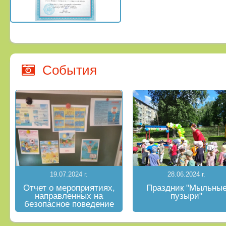
События
19.07.2024 г.
28.06.2024 г.
Отчет о мероприятиях,
Праздник "Мыльны
направленных на
пузыри"
безопасное поведение
на водных объектах в
летний период