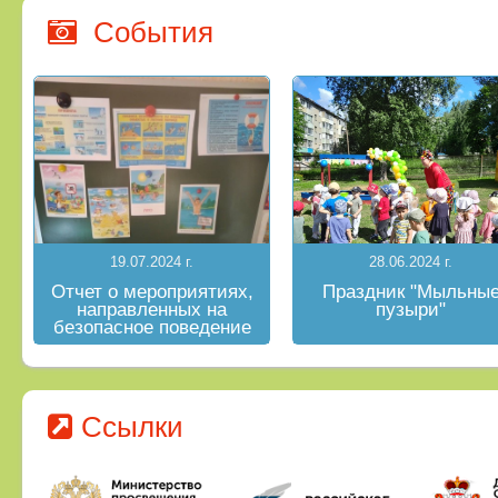
События
19.07.2024 г.
28.06.2024 г.
Отчет о мероприятиях,
Праздник "Мыльны
направленных на
пузыри"
безопасное поведение
на водных объектах в
летний период
Ссылки