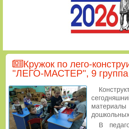
Кружок по лего-констр
"ЛЕГО-МАСТЕР", 9 группа
Конст
сегодняшн
материа
дошкольных
В педаго