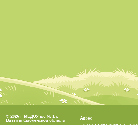
©
2026 г. МБДОУ д/с № 1 г.
Адрес
Вязьмы Смоленской области
215110, Смоленская обл., г. В
Разработано
СофтКБ
ул. Кронштадтская, д.33а
Обновления сайта