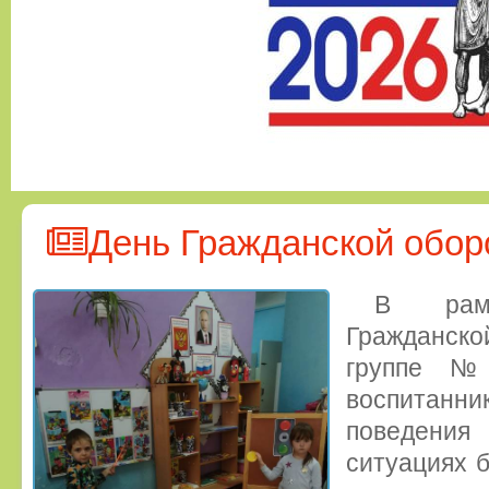
День Гражданской обо
В рам
Гражданск
группе №
воспитан
поведени
ситуациях 