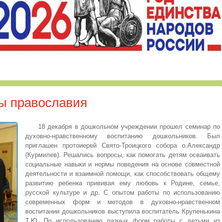
ы православия
18 декабря в дошкольном учреждении прошел семинар по
духовно-нравственному воспитанию дошкольников. Был
приглашен протоиерей Свято-Троицкого собора о.Александр
(Курмилев). Решались вопросы, как помогать детям осваивать
социальные навыки и нормы поведения на основе совместной
деятельности и взаимной помощи, как способствовать общему
развитию ребенка прививая ему любовь к Родине, семье,
русской культуре и др. С опытом работы по использованию
современных форм и методов в духовно-нравственном
воспитании дошкольников выступила воспитатель Крупенькина
Т.Ю. По использованию разных форм работы с детьми из