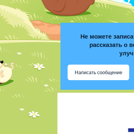
Не можете записа
рассказать о в
улуч
Написать сообщение