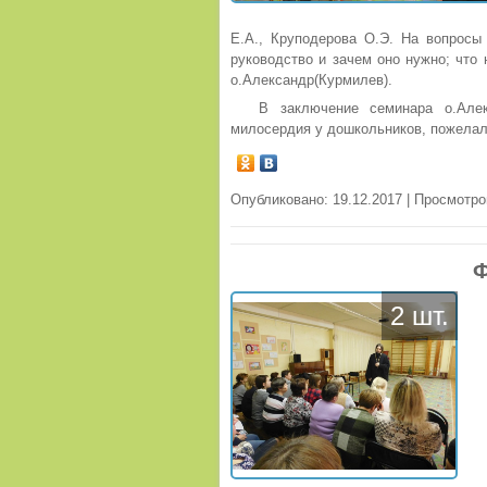
Е.А., Круподерова О.Э. На вопросы 
руководство и зачем оно нужно; что 
о.Александр(Курмилев).
В заключение семинара о.Але
милосердия у дошкольников, пожелал 
Опубликовано: 19.12.2017 | Просмотро
Ф
2 шт.