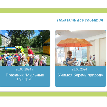
Показать все события
28.06.2024 г.
21.06.2024 г.
Праздник "Мыльные
Учимся беречь природу
пузыри"