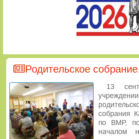
Родительское собрание
13 сен
учрежде
родительск
собрания Ка
по ВМР, по
началом н