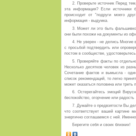
2. Проверьте источник Перед тем
эта информация? Если источники 
происходит от "подруги моего друг
информация - выдумка.
3. Может ли это быть фальшивко
они были похожи на документы из оф
4. Не уверен - не делись Многие
с просьбой подтвердить или опровер
постом в сообществе, удостоверьтесь,
5. Проверяйте факты по отдельн
Несколько десятков человек из разн
Сочетание фактов и вымысла - один
список рекомендаций, то легко принят
может оказаться половина или треть п
6. Остерегайтесь эмоций Вирусн
беспокойство, огорчение или радость
7. Думайте о предвзятости Вы де
что соответствует вашей картине 
энергично соглашаемся с ней. Именно 
Берегите себя и своих близких!