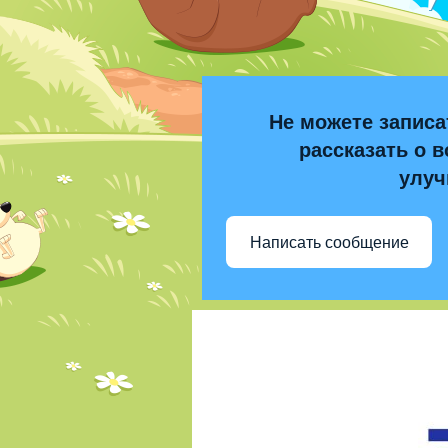
Не можете записа
рассказать о в
улуч
Написать сообщение