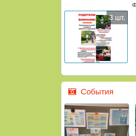
Ф
3 шт.
События