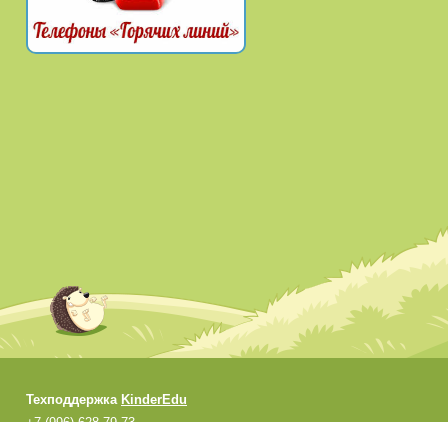
Техподдержка
KinderEdu
+7 (996) 628-79-73
support@kinderedu.ru