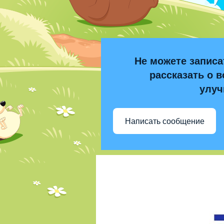
Не можете записа
рассказать о в
улуч
Написать сообщение