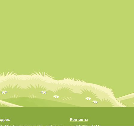
Адрес
Контакты
215110, Смоленская обл., г. Вязьма,
+7(48131)5-07-50
ул. Кронштадтская, д.33а
sadmdou1@yandex.ru