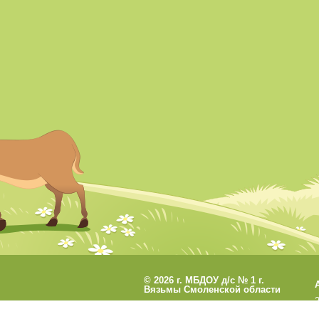
©
2026 г. МБДОУ д/с № 1 г.
Вязьмы Смоленской области
Разработано
СофтКБ
Обновления сайта