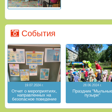
События
19.07.2024 г.
28.06.2024 г.
Отчет о мероприятиях,
Праздник "Мыльны
направленных на
пузыри"
безопасное поведение
на водных объектах в
летний период