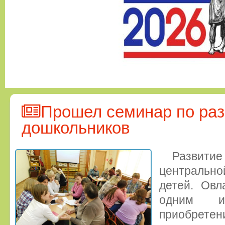
Прошел семинар по раз
дошкольников
Развит
центрально
детей. Овл
одним и
приобре