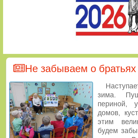
Не забываем о братья
Наступа
зима. Пуш
периной, 
домов, кус
этим вели
будем забы