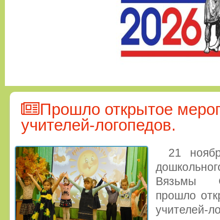
Прошло открытое меро
учителей-логопедов.
21 нояб
дошкольно
Вязьмы С
прошло отк
учителей-ло