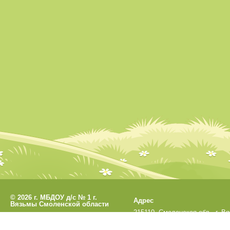
©
2026 г. МБДОУ д/с № 1 г.
Адрес
Вязьмы Смоленской области
215110, Смоленская обл., г. В
Разработано
СофтКБ
ул. Кронштадтская, д.33а
Обновления сайта