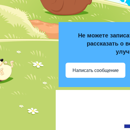
Не можете записа
рассказать о в
улуч
Написать сообщение