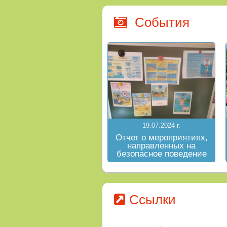
«Были для детей»
События
19.07.2024 г.
Отчет о мероприятиях,
направленных на
безопасное поведение
на водных объектах в
летний период
Ссылки