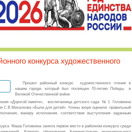
онного конкурса художественного
Прошел районный конкурс художественного чтения в
нашем городе, который был посвящен 70-летию Победы в
Великой Отечественной войне.
тения «Дорогой памяти», воспитанница детского сада № 1 Головкина
ия С.В.Михалкова «Были для детей». Члены жюри оценили правильный
полнения, манеру исполнения, соответствие выступления заданным
курса Маша Головкина заняла первое место в районном конкурсе среди
чреждений. Комитет образования Администрации муниципального