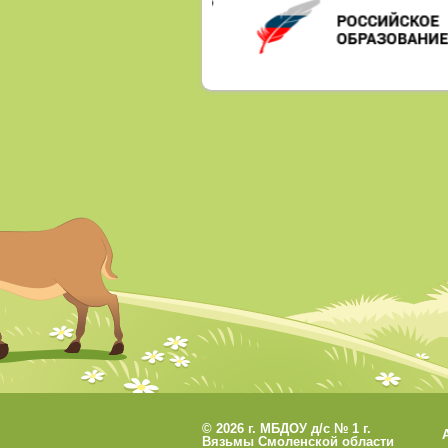
©
2026 г. МБДОУ д/с № 1 г.
Вязьмы Смоленской области