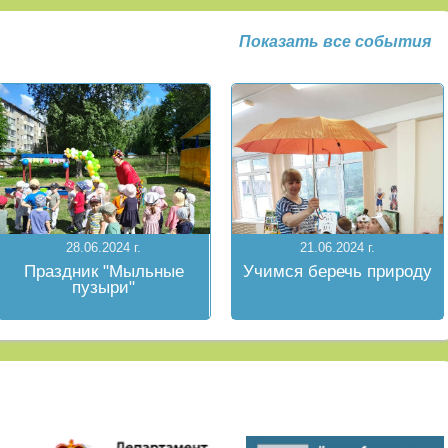
Показать все события
28.06.2024 г.
21.06.2024 г.
Праздник "Мыльные
Учимся беречь природу
пузыри"