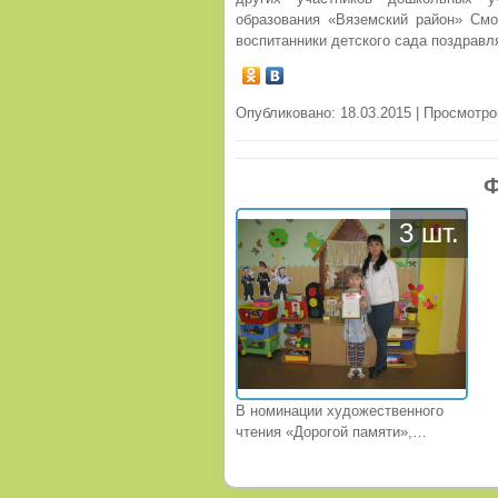
образования «Вяземский район» См
воспитанники детского сада поздрав
Опубликовано: 18.03.2015 | Просмотро
Ф
3 шт.
В номинации художественного
чтения «Дорогой памяти»,
воспитанница детского сада № 1
Головкина Маша читала отрывок
из стихотворения С.В.Михалкова