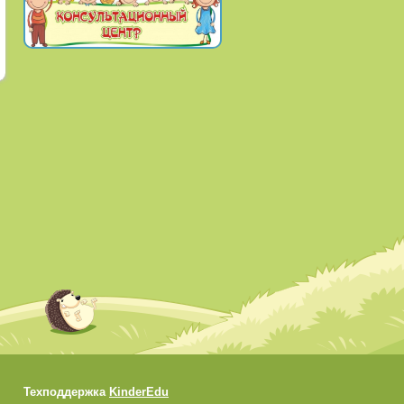
Техподдержка
KinderEdu