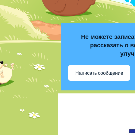
Не можете записа
рассказать о в
улуч
Написать сообщение