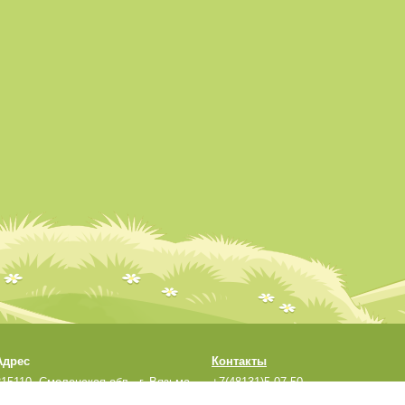
Адрес
Контакты
215110, Смоленская обл., г. Вязьма,
+7(48131)5-07-50
ул. Кронштадтская, д.33а
sadmdou1@yandex.ru