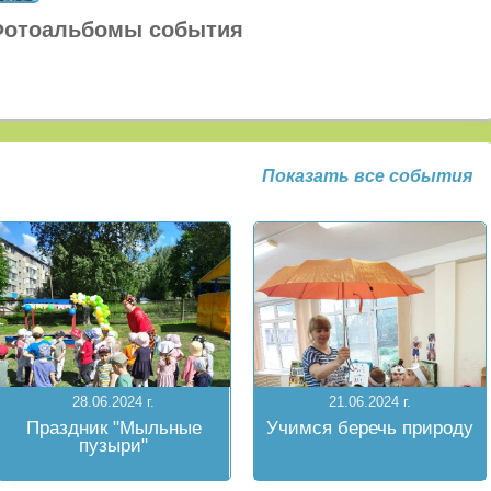
отоальбомы события
Показать все события
28.06.2024 г.
21.06.2024 г.
Праздник "Мыльные
Учимся беречь природу
пузыри"