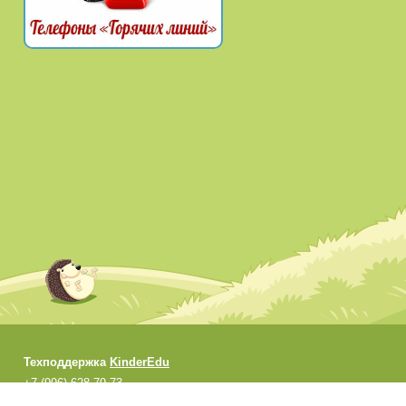
Техподдержка
KinderEdu
+7 (996) 628-79-73
support@kinderedu.ru