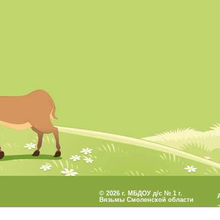
©
2026 г. МБДОУ д/с № 1 г.
Вязьмы Смоленской области
Разработано
СофтКБ
Обновления сайта