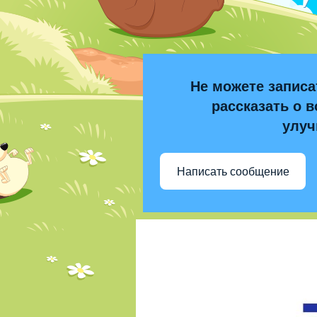
Не можете записа
рассказать о в
улуч
Написать сообщение