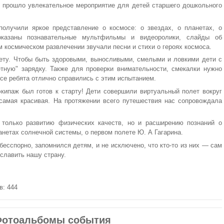
 прошло увлекательное мероприятие для детей старшего дошкольного
олучили яркое представление о космосе: о звездах, о планетах, о
оказаны познавательные мультфильмы и видеоролики, слайды об
космическом развлечении звучали песни и стихи о героях космоса.
лету. Чтобы быть здоровыми, выносливыми, смелыми и ловкими дети с
тную" зарядку. Также для проверки внимательности, смекалки нужно
Все ребята отлично справились с этим испытанием.
экипаж был готов к старту! Дети совершили виртуальный полет вокруг
самая красивая. На протяжении всего путешествия нас сопровождала
 только развитию физических качеств, но и расширению познаний о
анетах солнечной системы, о первом полете Ю. А Гагарина.
бесспорно, запомнился детям, и не исключено, что кто-то из них — сам
ославить нашу страну.
в: 444
отоальбомы события