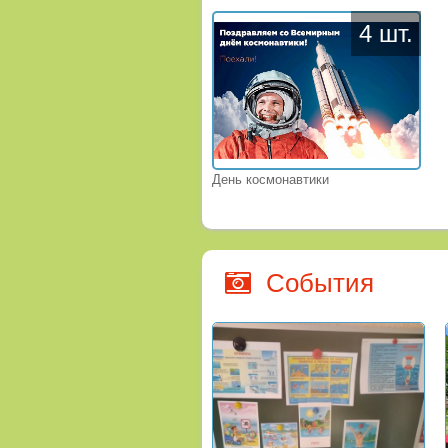
4 шт.
День космонавтики
События