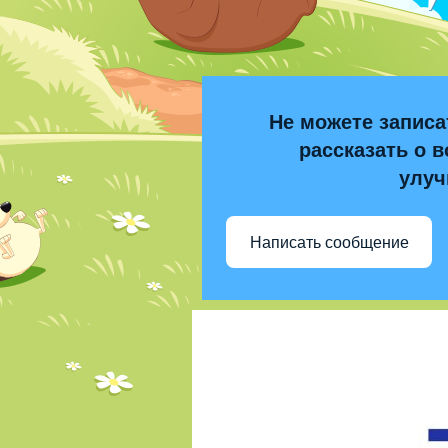
Не можете записа
рассказать о в
улуч
Написать сообщение