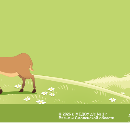
©
2026 г. МБДОУ д/с № 1 г.
Вязьмы Смоленской области
Разработано
СофтКБ
Обновления сайта