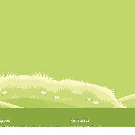
Адрес
Контакты
215110, Смоленская обл., г. Вязьма,
+7(48131)5-07-50
ул. Кронштадтская, д.33а
sadmdou1@yandex.ru