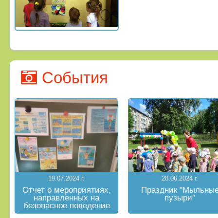
События
19.07.2024 г.
28.06.2024 г.
Отчет о мероприятиях,
Праздник "Мыльны
направленных на
пузыри"
безопасное поведение
на водных объектах в