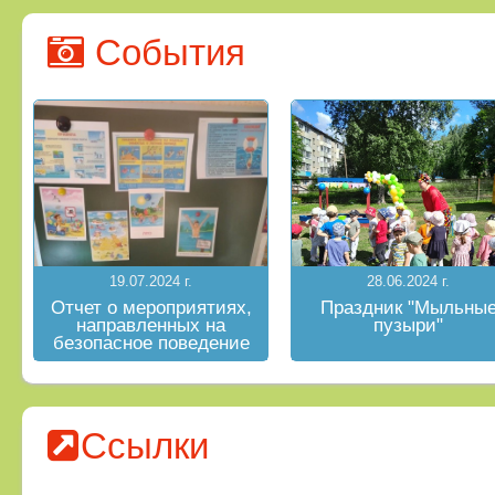
События
19.07.2024 г.
28.06.2024 г.
Отчет о мероприятиях,
Праздник "Мыльны
направленных на
пузыри"
безопасное поведение
на водных объектах в
летний период
Ссылки