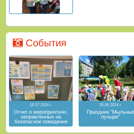
События
19.07.2024 г.
28.06.2024 г.
Отчет о мероприятиях,
Праздник "Мыльны
направленных на
пузыри"
безопасное поведение
на водных объектах в
летний период