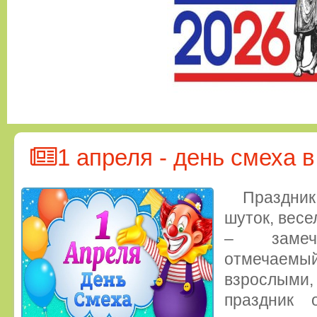
1 апреля - день смеха 
Праздни
шуток, весе
– замеча
отмечаемы
взрослыми
праздник 