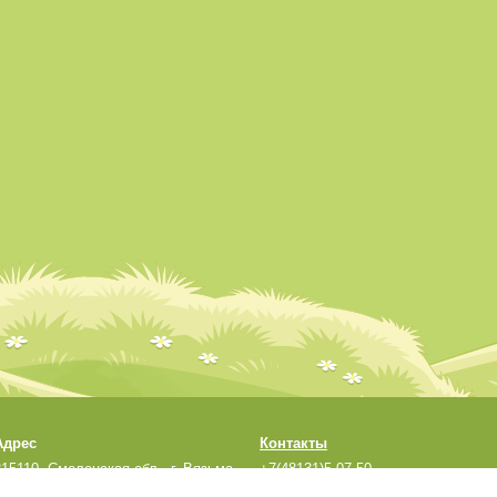
Адрес
Контакты
215110, Смоленская обл., г. Вязьма,
+7(48131)5-07-50
ул. Кронштадтская, д.33а
sadmdou1@yandex.ru