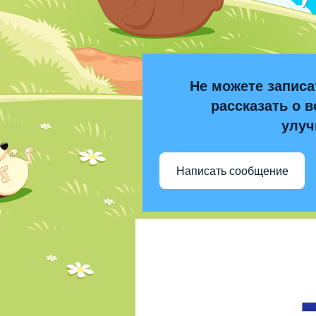
Не можете записа
рассказать о в
улуч
Написать сообщение