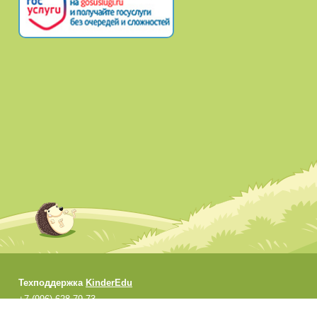
Техподдержка
KinderEdu
+7 (996) 628-79-73
support@kinderedu.ru