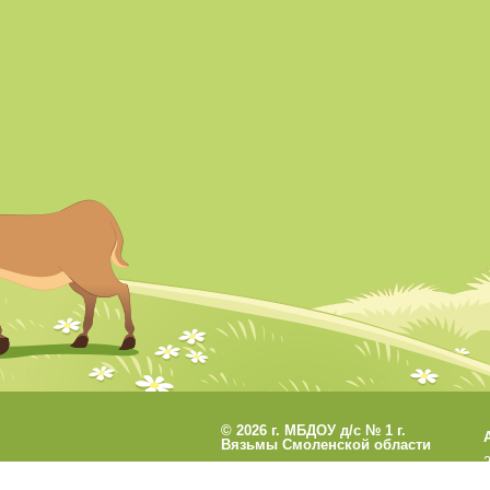
©
2026 г. МБДОУ д/с № 1 г.
Вязьмы Смоленской области
Разработано
СофтКБ
Обновления сайта