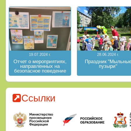
19.07.2024 г.
28.06.2024 г.
Отчет о мероприятиях,
Праздник "Мыльны
направленных на
пузыри"
безопасное поведение
на водных объектах в
летний период
Ссылки