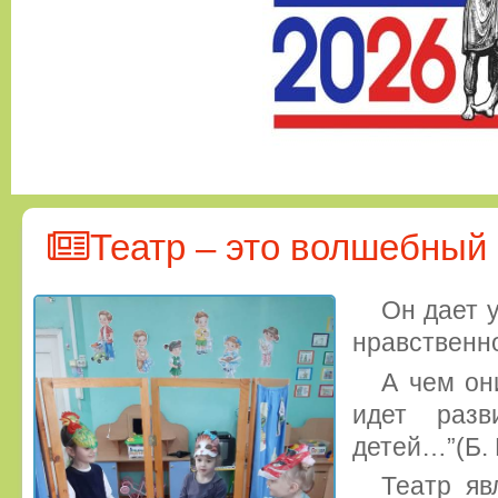
Театр – это волшебный
Он дает 
нравственн
А чем он
идет разв
детей…”(Б. 
Театр яв