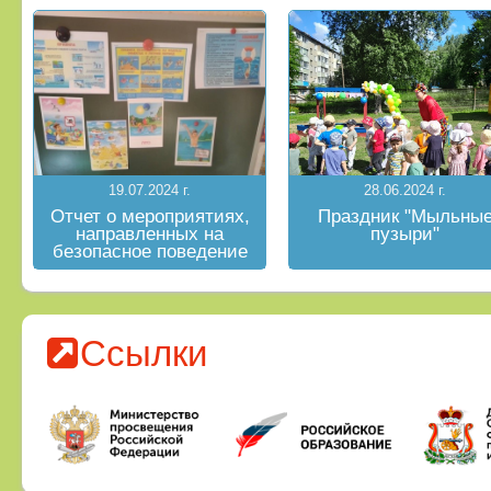
19.07.2024 г.
28.06.2024 г.
Отчет о мероприятиях,
Праздник "Мыльны
направленных на
пузыри"
безопасное поведение
на водных объектах в
летний период
Ссылки