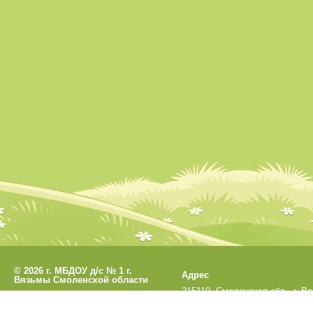
©
2026 г. МБДОУ д/с № 1 г.
Адрес
Вязьмы Смоленской области
215110, Смоленская обл., г. В
Разработано
СофтКБ
ул. Кронштадтская, д.33а
Обновления сайта