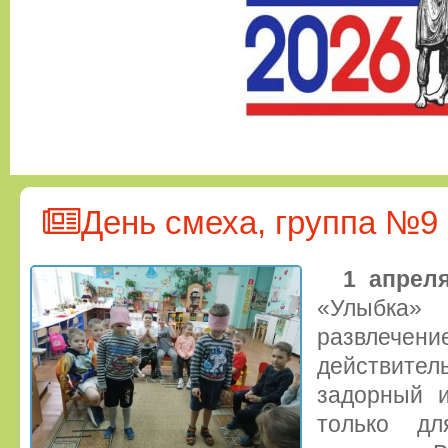
День смеха, группа №9
1 апрел
«Улыбка
развлечен
действите
задорный и
только д