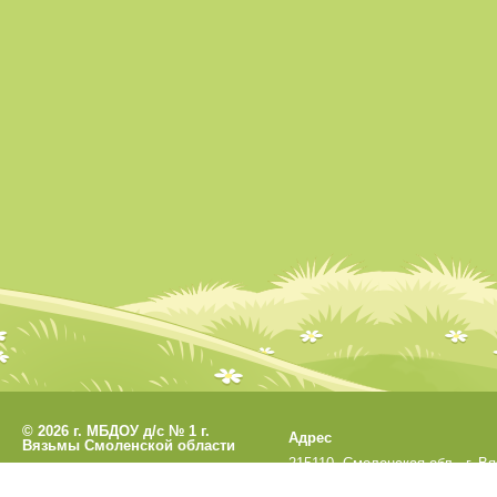
©
2026 г. МБДОУ д/с № 1 г.
Адрес
Вязьмы Смоленской области
215110, Смоленская обл., г. В
Разработано
СофтКБ
ул. Кронштадтская, д.33а
Обновления сайта