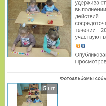
удержив
выполнен
действий
сосредот
течении 2
участвуют в
Опубликован
Просмотров
Фотоальбомы соб
5 шт.