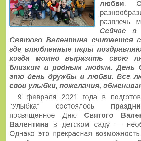
любви
. С
разнообра
развлечь 
Сейчас в
Святого Валентина
считается с
где влюбленные пары поздравляют
когда можно выразить свою лю
близким и родным людям.
День 
это день дружбы и любви
.
Все л
свои улыбки, пожелания, обменив
9 февраля 2021 года в подгото
"Улыбка" состоялось
праздн
посвященное Дню
Святого Вале
Валентина
в детском саду — нео
Однако это прекрасная возможность