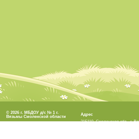
©
2026 г. МБДОУ д/с № 1 г.
Адрес
Вязьмы Смоленской области
215110, Смоленская обл., г. В
Разработано
СофтКБ
ул. Кронштадтская, д.33а
Обновления сайта
Данный сайт является официальным сайтом МБДОУ 