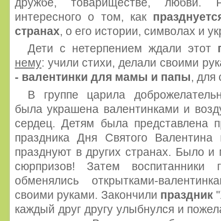
дружбе, товариществе, любви. 
интересного о том, как
празднуетс
странах
, о его истории, символах и у
Дети с нетерпением ждали этот
нему
: учили стихи, делали своими р
- валентинки для мамы и папы
, для
В группе царила доброжелатель
была украшена валентинками и воз
сердец. Детям была представлена п
праздника Дня Святого Валентина 
празднуют в других странах. Было и 
сюрпризов! Затем воспитанники 
обменялись открытками-валентинк
своими руками. Закончили
праздник
каждый друг другу улыбнулся и пожел