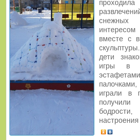
проходила 
развлечени
снежных 
интересом
вместе с в
скульптуры
дети знак
игры в х
эстафетам
палочками,
играли в 
получил
бодрости,
настроения