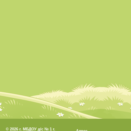
©
2026 г. МБДОУ д/с № 1 г.
Адрес