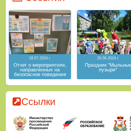
19.07.2024 г.
28.06.2024 г.
Отчет о мероприятиях,
Праздник "Мыльны
направленных на
пузыри"
безопасное поведение
на водных объектах в
летний период
Ссылки