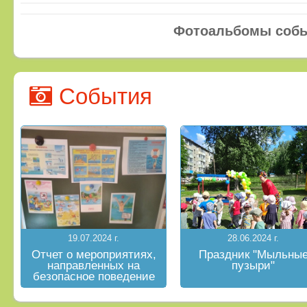
Фотоальбомы соб
События
19.07.2024 г.
28.06.2024 г.
Отчет о мероприятиях,
Праздник "Мыльны
направленных на
пузыри"
безопасное поведение
на водных объектах в
летний период