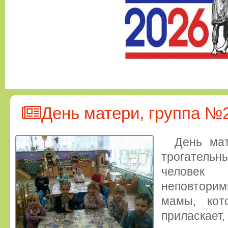
День матери, группа №
День ма
трогательн
челове
неповторим
мамы, кото
приласка