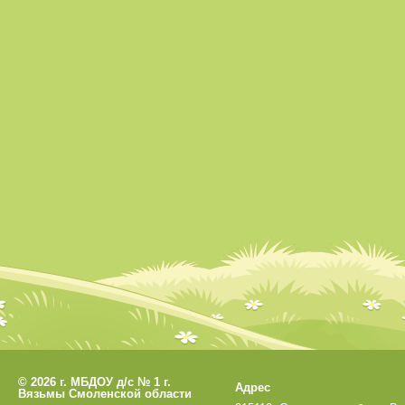
©
2026 г. МБДОУ д/с № 1 г.
Адрес
Вязьмы Смоленской области