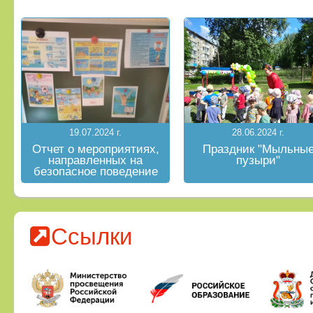
19.07.2024 г.
28.06.2024 г.
Отчет о мероприятиях,
Праздник "Мыльны
направленных на
пузыри"
безопасное поведение
на водных объектах в
летний период
Ссылки