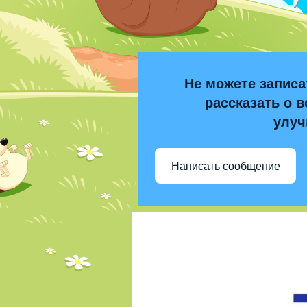
Не можете записа
рассказать о в
улуч
Написать сообщение