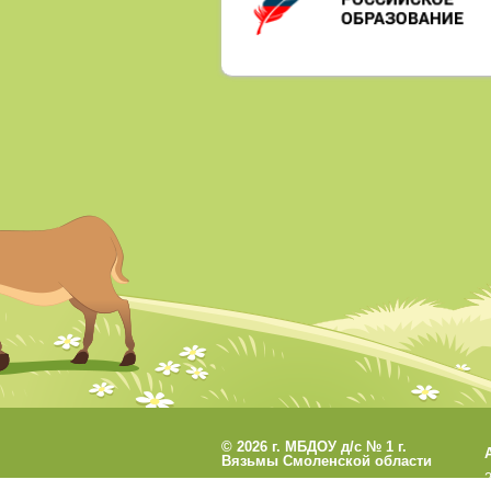
©
2026 г. МБДОУ д/с № 1 г.
Вязьмы Смоленской области
Разработано
СофтКБ