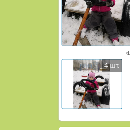
Ф
4 шт.