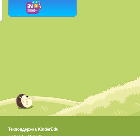
Техподдержка
KinderEdu
+7 (996) 628-79-73