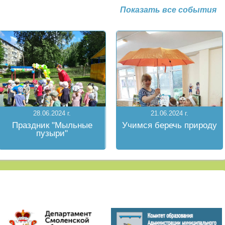
Показать все события
28.06.2024 г.
21.06.2024 г.
Праздник "Мыльные
Учимся беречь природу
пузыри"