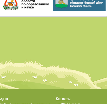
Адрес
Контакты
215110, Смоленская обл., г. Вязьма,
+7(48131)5-07-50