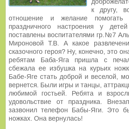
доброжелат
к другу, в
отношение и желание помогать
праздничного настроения у дете
поставлены воспитателями гр.№7 Аль
Мироновой Т.В. А какое развлечен
сказочного героя? Ну, конечно, это он
ребятам Баба-Яга пришла с печа
сбежала ее избушка на курьих ножк
Бабе-Яге стать доброй и веселой, мо
вернется. Были игры и танцы, аттрак
любимой гостьей. Ребята и взрос
удовольствие от праздника. Внеза
зазвонил телефон Бабы-Яги. Это б
ножках. Она вернулась!