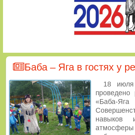
Баба – Яга в гостях у р
18 июля
проведено 
«Баба-Яга
Совершенст
навыков 
атмосфер