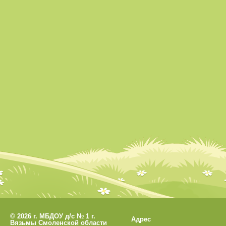
©
2026 г. МБДОУ д/с № 1 г.
Адрес
Вязьмы Смоленской области