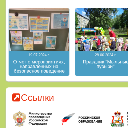
19.07.2024 г.
28.06.2024 г.
Отчет о мероприятиях,
Праздник "Мыльны
направленных на
пузыри"
безопасное поведение
на водных объектах в
летний период
Ссылки