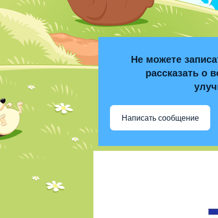
Не можете записа
рассказать о в
улуч
Написать сообщение