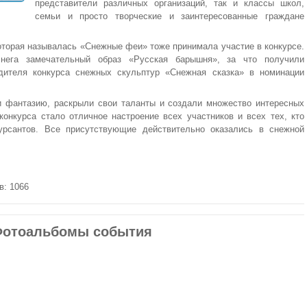
представители различных организаций, так и классы школ,
семьи и просто творческие и заинтересованные граждане
оторая называлась «Снежные феи» тоже принимала участие в конкурсе.
нега замечательный образ «Русская барышня», за что получили
дителя конкурса снежных скульптур «Снежная сказка» в номинации
и фантазию, раскрыли свои таланты и создали множество интересных
конкурса стало отличное настроение всех участников и всех тех, кто
урсантов. Все присутствующие действительно оказались в снежной
в: 1066
отоальбомы события