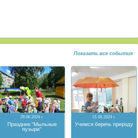
Показать все события
28.06.2024 г.
21.06.2024 г.
Праздник "Мыльные
Учимся беречь природу
пузыри"