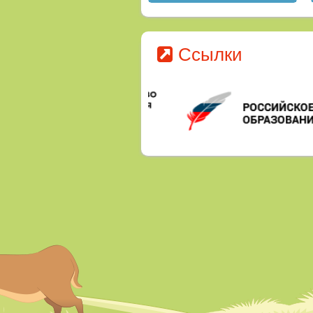
на водных объектах в
летний период
Ссылки