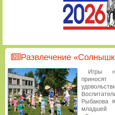
Развлечение «Солнышко
Игры н
принося
удоволь
Воспитател
Рыбакова Ю
младшей 