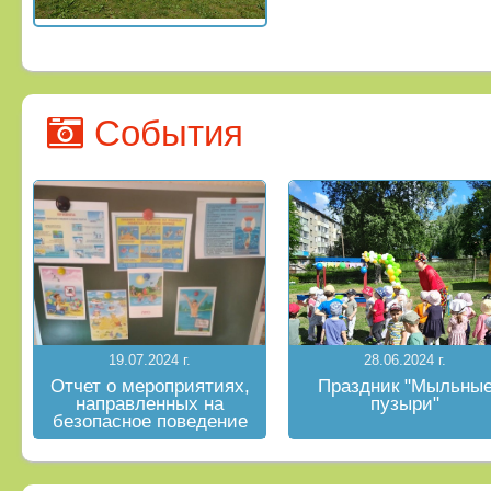
События
19.07.2024 г.
28.06.2024 г.
Отчет о мероприятиях,
Праздник "Мыльны
направленных на
пузыри"
безопасное поведение
на водных объектах в
летний период