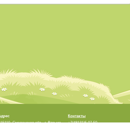
Адрес
Контакты
215110, Смоленская обл., г. Вязьма,
+7(48131)5-07-50
ул. Кронштадтская, д.33а
sadmdou1@yandex.ru