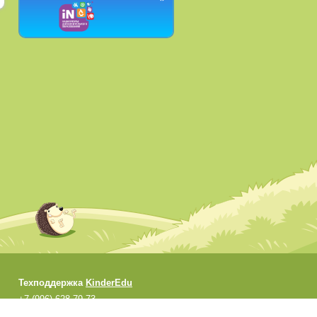
Техподдержка
KinderEdu
+7 (996) 628-79-73
support@kinderedu.ru