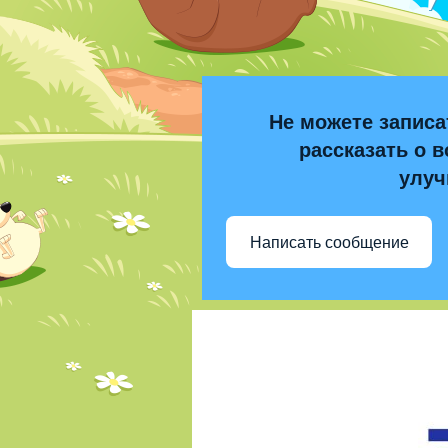
Не можете записа
рассказать о в
улуч
Написать сообщение