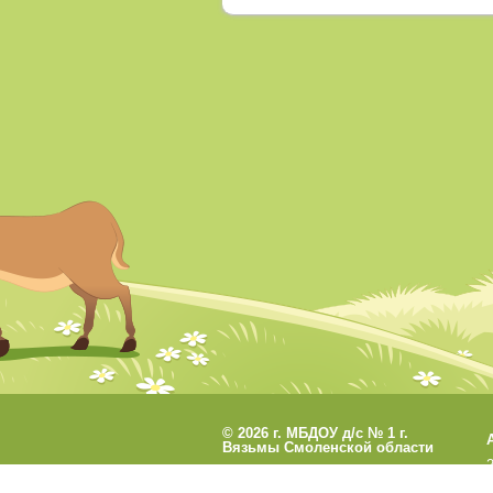
©
2026 г. МБДОУ д/с № 1 г.
Вязьмы Смоленской области
Разработано
СофтКБ
Обновления сайта