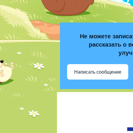
Не можете записа
рассказать о в
улуч
Написать сообщение