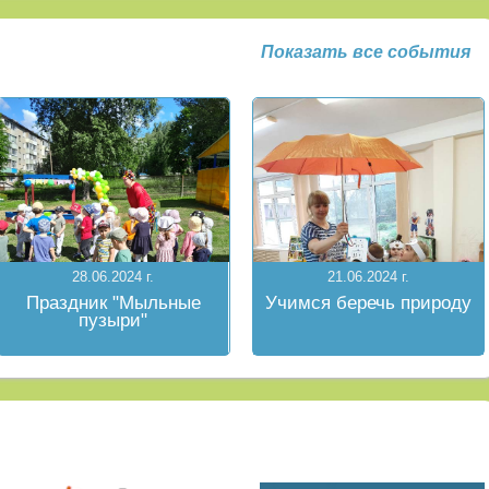
Показать все события
28.06.2024 г.
21.06.2024 г.
Праздник "Мыльные
Учимся беречь природу
пузыри"