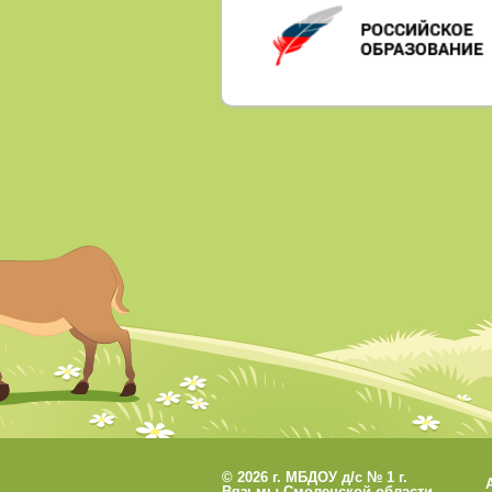
©
2026 г. МБДОУ д/с № 1 г.
Вязьмы Смоленской области