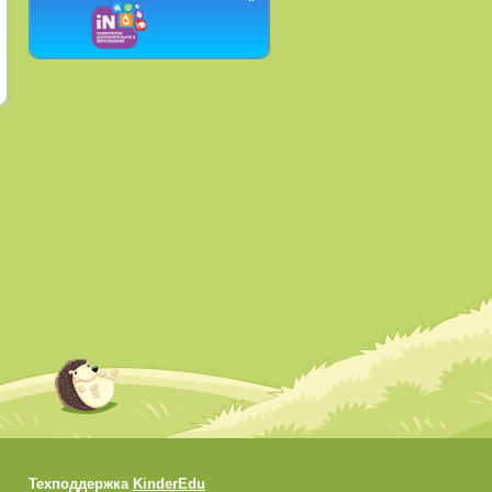
Техподдержка
KinderEdu